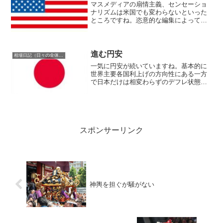
マスメディアの扇情主義、センセーショ
ナリズムは米国でも変わらないといった
ところですね。恣意的な編集によって大
衆の不安や恐怖を過剰にも煽るこのマス
メディアの戦法は常に変わらぬ常套手段
ではあります。実際大衆の不安や恐怖を
煽ると大衆の関心を引きつ...
進む円安
相場日記（日々の全体相場観）
一気に円安が続いていますね。基本的に
世界主要各国利上げの方向性にある一方
で日本だけは相変わらずのデフレ状態で
すから異次元緩和継続ということで為替
のファンダメンタルとして円安方向性に
あることはこのブログでも何度も私は述
べ続けておりましたし、ま...
スポンサーリンク
神輿を担ぐが騒がない