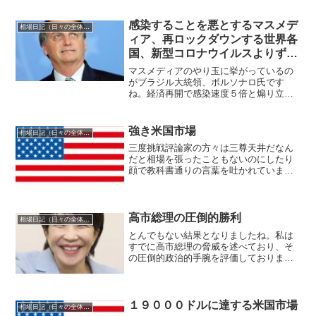
私はトレンドフォロワーですからこうい
った圧倒的トレンド相場では圧倒的大利
となってしまいます。別に...
感染することを悪とするマスメデ
相場日記（日々の全体相場観）
ィア、再ロックダウンする世界各
国、新型コロナウイルスよりずっ
と大事なこと
マスメディアのやり玉に挙がっているの
がブラジル大統領、ボルソナロ氏です
ね。経済再開で感染速度５倍と煽り立て
命より金儲けが大事な大統領だとマスメ
ディアには批判されています。しかし彼
自身明日は我が身と発言し、実際に新型
強き米国市場
相場日記（日々の全体相場観）
コロナウイルスに感染し死ぬ...
三度挑戦評論家の方々は三尊天井だなん
だと相場を張ったこともないのにしたり
顔で教科書通りの言葉を吐かれていまし
たが、そして実際その通りになることも
ないわけではないのですが、私はそうい
った教科書通りにならない場合を多く過
去相場を張り続ける中で見...
高市総理の圧倒的勝利
相場日記（日々の全体相場観）
とんでもない結果となりましたね。私は
すでに高市総理の脅威を述べており、そ
の圧倒的政治的手腕を評価しておりまし
たが、選挙にも圧倒的に強いということ
が今回実証されました。自民党単独過半
数どころか単独で3分の2議席という戦後
初となる歴史的圧倒的勝...
１９０００ドルに達する米国市場
相場日記（日々の全体相場観）