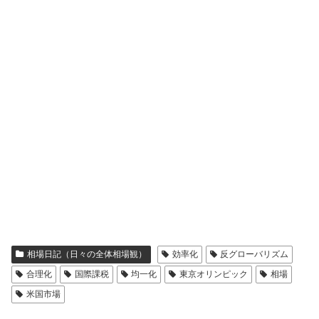
相場日記（日々の全体相場観）
効率化
反グローバリズム
合理化
国際課税
均一化
東京オリンピック
相場
米国市場