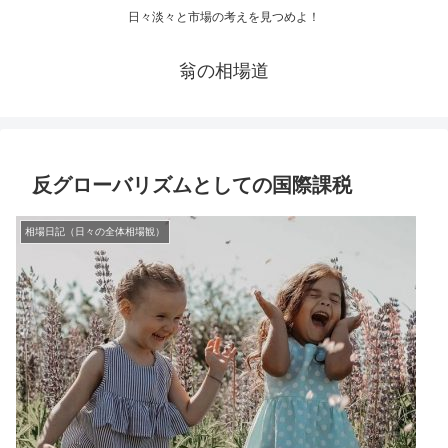
日々淡々と市場の考えを見つめよ！
翁の相場道
反グローバリズムとしての国際課税
相場日記（日々の全体相場観）