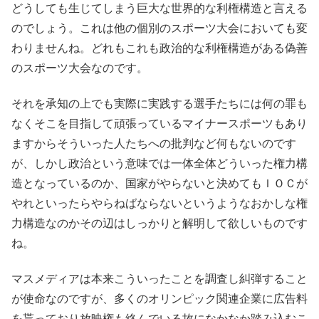
どうしても生じてしまう巨大な世界的な利権構造と言える
のでしょう。これは他の個別のスポーツ大会においても変
わりませんね。どれもこれも政治的な利権構造がある偽善
のスポーツ大会なのです。
それを承知の上でも実際に実践する選手たちには何の罪も
なくそこを目指して頑張っているマイナースポーツもあり
ますからそういった人たちへの批判など何もないのです
が、しかし政治という意味では一体全体どういった権力構
造となっているのか、国家がやらないと決めてもＩＯＣが
やれといったらやらねばならないというようなおかしな権
力構造なのかその辺はしっかりと解明して欲しいものです
ね。
マスメディアは本来こういったことを調査し糾弾すること
が使命なのですが、多くのオリンピック関連企業に広告料
を貰っており放映権も絡んでいる故になかなか踏み込むこ