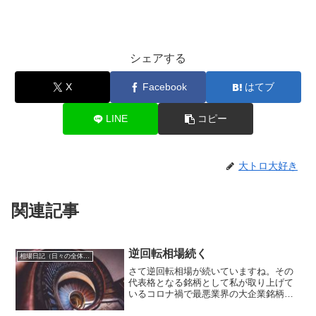
シェアする
X
Facebook
はてブ
LINE
コピー
大トロ大好き
関連記事
逆回転相場続く
相場日記（日々の全体相場観）
さて逆回転相場が続いていますね。その
代表格となる銘柄として私が取り上げて
いるコロナ禍で最悪業界の大企業銘柄も
高値更新が続く日々となっております。