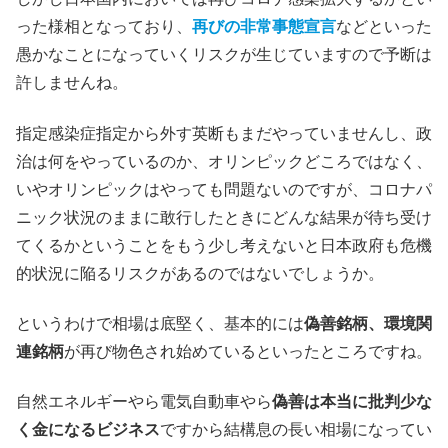
った様相となっており、
再びの非常事態宣言
などといった
愚かなことになっていくリスクが生じていますので予断は
許しませんね。
指定感染症指定から外す英断もまだやっていませんし、政
治は何をやっているのか、オリンピックどころではなく、
いやオリンピックはやっても問題ないのですが、コロナパ
ニック状況のままに敢行したときにどんな結果が待ち受け
てくるかということをもう少し考えないと日本政府も危機
的状況に陥るリスクがあるのではないでしょうか。
というわけで相場は底堅く、基本的には
偽善銘柄、環境関
連銘柄
が再び物色され始めているといったところですね。
自然エネルギーやら電気自動車やら
偽善は本当に批判少な
く金になるビジネス
ですから結構息の長い相場になってい