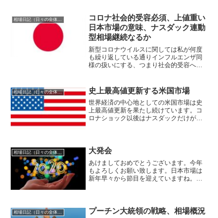
の日本株式市場における不動産バブルを
始め各種バブル相場とその崩壊過程を実
践し続けて生き残り続けて...
コロナ社会的受容必須、上値重い
相場日記（日々の全体相場観）
日本市場の意味、ナスダック連動
型相場継続なるか
新型コロナウイルスに関しては私が何度
も繰り返している通りインフルエンザ同
様の扱いにする、つまり社会的受容へ向
けて世界中が着々と進むことになるでし
ょう。そのことにいち早く気付き勇気を
持って行動した国が経済的にも社会的に
史上最高値更新する米国市場
相場日記（日々の全体相場観）
も最も損失が少ない国とな...
世界経済の中心地としての米国市場は史
上最高値更新を果たし続けています。コ
ロナショック以後はナスダックだけが強
かったわけですが、現在はそれと共に
NYDOWも強くなっており、つまり米国
市場が世界市場をけん引して日本市場も
そのおこぼれを頂いている...
大発会
相場日記（日々の全体相場観）
あけましておめでとうございます。今年
もよろしくお願い致します。日本市場は
新年早々から節目を迎えていますね。い
わゆる一昨年来最高値更新なるかどうか
ということです。日々歴史上最高値更新
し続けている米国市場と比して相対的に
弱い日本市場ですが米国市...
プーチン大統領の戦略、相場概況
相場日記（日々の全体相場観）