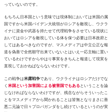
っていないのです。
もちろん日本国という意味では現体制においては米国の属
国ですから米国バイデン大統領がロシアを敵視し、ウクラ
イナに資金や武器を持たせて代理戦争をさせている現状に
おいてはロシアを敵視している体を保つ必要は日本政府と
してはあるべきなのですが、マスメディアは中立公正な報
道を偽善で全然順守出来ていないとはいえ一応主軸に置い
ているわけですからやはり事実をきちんと報道して現実を
直視しておかねばならないわけです。
この戦争は
米露戦争
であり、ウクライナはロシアだけでな
く
米国という加害国による被害国でもある
ということを論
じなければならないわけですが、残念ながらそういったこ
とをマスメディアから聞かれることは皆無となりまさに善
悪二元論で日々プロパガンダをし続けているというのが実