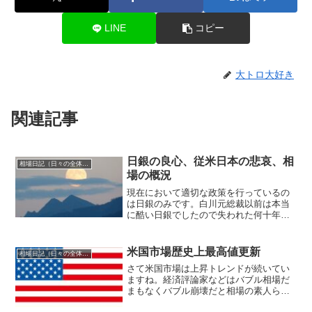
LINE
コピー
大トロ大好き
関連記事
日銀の良心、従米日本の悲哀、相
相場日記（日々の全体相場観）
場の概況
現在において適切な政策を行っているの
は日銀のみです。白川元総裁以前は本当
に酷い日銀でしたので失われた何十年と
いった時代となり、株式市場は惨憺たる
結果となってPBR大幅1倍割れが続出する
逆バブル相場が到来しました。株式市場
米国市場歴史上最高値更新
相場日記（日々の全体相場観）
にとっては金融政策と...
さて米国市場は上昇トレンドが続いてい
ますね。経済評論家などはバブル相場だ
まもなくバブル崩壊だと相場の素人らし
く騒ぎ立てるわけなのですが、過去最大