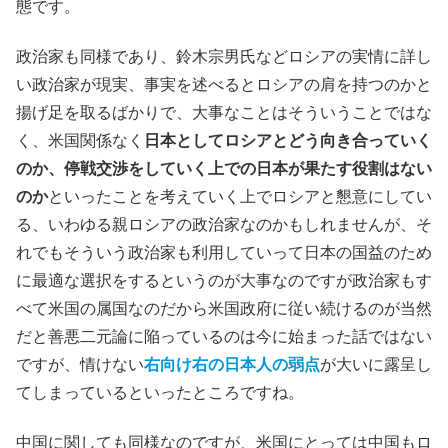
態です。
政治家も同様であり、鈴木宗男氏などロシアの実情に詳し
い政治家が現実、事実を述べるとロシアの肩を持つのかと
揚げ足を取るばかりで、大事なことはそういうことではな
く、米国関係なく
日本としてロシアとどう向き合っていく
のか、停戦交渉をしていく上での日本が果たす役割はない
のか
といったことを考えていく上でロシアと懇意にしてい
る、いわゆる親ロシアの政治家なのかもしれませんが、そ
れでもそういう政治家も利用していって日本の国益のため
に最適な選択をするというのが大事なのですが政治家もす
べて米国の属国なのだから米国政府に従い続けるのが当然
だと善悪二元論に陥っているのは今に始まった話ではない
ですが、情けない
右向け右の日本人の弱点
が大いに露呈し
てしまっているといったところですね。
中国に関しても同様なのですが、米国にとっては中国もロ