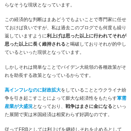
らなそうな現状となっています。
この経済的な判断はまあどうでもよいことで専門家に任せ
ておけば良いですが、私は過去このブログでも何度も繰り
返していますように
利上げは思った以上に行われてそれが
思った以上に長く維持される
と喝破しておりそれが的中し
ているといった現状となっています。
しかしそれは簡単なことでバイデン大統領の各種政策がそ
れを助長する政策となっているからです。
高インフレなのに財政拡大
をしていることとウクライナ紛
争を引き起こすことによって膨大な経済性をもたらす
軍需
産業が大盛況
となっており、
戦争はまさに金になる
といっ
た展開で実は米国経済は相変わらず好調なのです。
従ってFRBとしては利上げを継続しそれを止めるとして