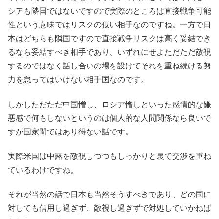
シアも隣国ではないですので実際のところは直接戦争可能
性という意味ではリスクの低い相手なのですね。一方で日
本はどちらも隣国ですので直接戦争リスクは高く妥結でき
るなら妥結すべき相手であり、いずれにせよただただ敵視
するのではなく話し合いの場を設けてそれを重ね続ける努
力を怠ってはいけない相手国なのです。
しかしただただ中国憎し、ロシア憎しといった感情的な嫌
悪感で何もしないというのは個人的な人間関係なら良いで
すが国家間ではあり得ない話です。
実際米国は中露を敵視しつつもしっかりと裏で交渉を重ね
ているわけですね。
それが当然の話で日本も当然そうすべきであり、どの国に
対しても信用し過ぎず、敵視し過ぎずで対処していかねば