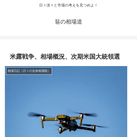
日々淡々と市場の考えを見つめよ！
翁の相場道
米露戦争、相場概況、次期米国大統領選
相場日記（日々の全体相場観）