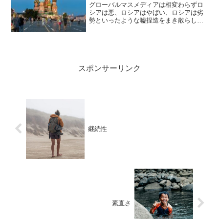
グローバルマスメディアは相変わらずロ
シアは悪、ロシアはやばい、ロシアは劣
勢といったような嘘捏造をまき散らして
いますね。ここまであからさまな喧伝活
動をやられていても騙されてしまってプ
ーチン大統領は酷い、ウクライナ可哀想
といったような短絡的な思...
スポンサーリンク
継続性
素直さ