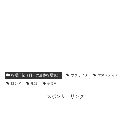
相場日記（日々の全体相場観）
ウクライナ
マスメディア
ロシア
相場
高金利
スポンサーリンク