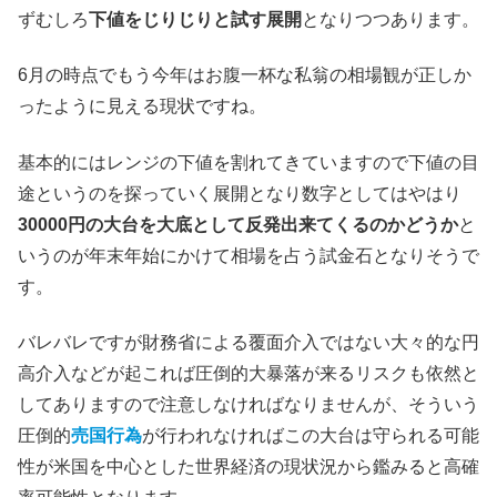
ずむしろ
下値をじりじりと試す展開
となりつつあります。
6月の時点でもう今年はお腹一杯な私翁の相場観が正しか
ったように見える現状ですね。
基本的にはレンジの下値を割れてきていますので下値の目
途というのを探っていく展開となり数字としてはやはり
30000円の大台を大底として反発出来てくるのかどうか
と
いうのが年末年始にかけて相場を占う試金石となりそうで
す。
バレバレですが財務省による覆面介入ではない大々的な円
高介入などが起これば圧倒的大暴落が来るリスクも依然と
してありますので注意しなければなりませんが、そういう
圧倒的
売国行為
が行われなければこの大台は守られる可能
性が米国を中心とした世界経済の現状況から鑑みると高確