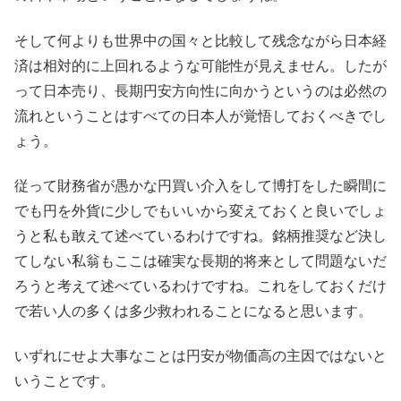
そして何よりも世界中の国々と比較して残念ながら日本経
済は相対的に上回れるような可能性が見えません。したが
って日本売り、長期円安方向性に向かうというのは必然の
流れということはすべての日本人が覚悟しておくべきでし
ょう。
従って財務省が愚かな円買い介入をして博打をした瞬間に
でも円を外貨に少しでもいいから変えておくと良いでしょ
うと私も敢えて述べているわけですね。銘柄推奨など決し
てしない私翁もここは確実な長期的将来として問題ないだ
ろうと考えて述べているわけですね。これをしておくだけ
で若い人の多くは多少救われることになると思います。
いずれにせよ大事なことは円安が物価高の主因ではないと
いうことです。