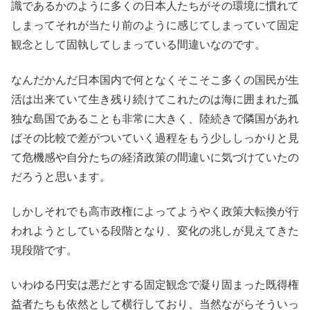
識であるかのように多くの日本人たちがその環境に慣れて
しまってそれが当たり前のように感じてしまっていて固定
観念として固執してしまっている間違いなのです。
なんだかんだ日本国内で何となくそこそこ多くの国民が生
活は出来ていて生き残り続けてこれたのは海に囲まれた孤
独な島国であることも非常に大きく、陸続きで隣国があれ
ばその比較で差がついていく過程をもう少ししっかりと見
て危機感や自分たちの経済政策の間違いに気づけていたの
だろうと思います。
しかしそれでも高市政権によってようやく政策大転換が行
われようとしている段階となり、変化の兆しが見えてきた
現段階です。
いわゆる円安は悪だとする固定観念で凝り固まった既得権
益者たちも依然として横行しており、当然ながらそういっ