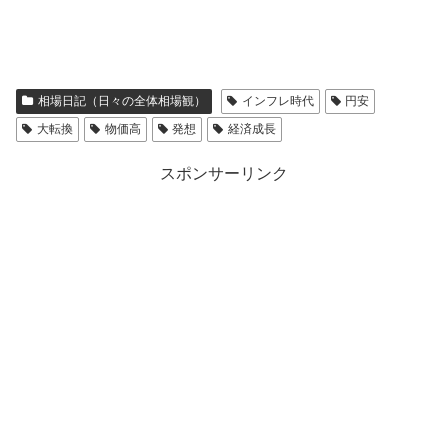
相場日記（日々の全体相場観）
インフレ時代
円安
大転換
物価高
発想
経済成長
スポンサーリンク