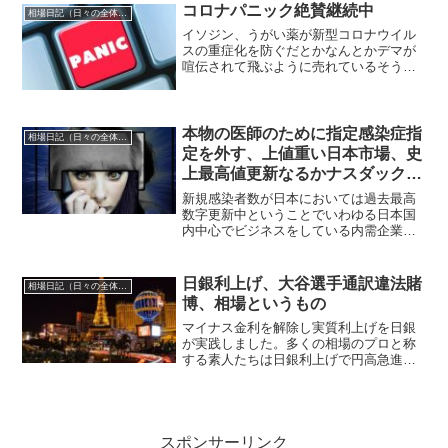
ておりますし、二極化といったことは
コロナパニック絶賛継続中
相場日記（日々の全体相場観）
日々起こり続けている、つま...
イソジン、うがい薬が新型コロナウイル
スの重症化を防ぐだとかなんとかデマが
喧伝されて飛ぶように売れているそうで
すね。馬鹿馬鹿しいほどのパニックで
す。マスクもそうなのですが、どれもこ
れも新型コロナウイルスの感染予防とし
て一定の可能性はあるかもし...
本物の医師のために指定感染症指
相場日記（日々の全体相場観）
定を外す、上値重い日本市場、史
上最高値更新なるかナスダック市
場、思考と実践の乖離
新規感染者数が日本においては過去最高
数字更新中ということでいわゆる日本国
内中心でビジネスをしている内需企業の
多くが新安値更新に甘んじている状況で
すね。新型コロナウイルスにおける大き
な重しとなっているのは指定感染症指定
日銀利上げ、大谷選手通訳違法賭
相場日記（日々の全体相場観）
をしているということです...
博、相場というもの
マイナス金利を解除し実質利上げを日銀
が実践しました。多くの相場のプロと称
する素人たちは日銀利上げで円高急進と
述べてきたわけですが結果むしろ円安が
進むといった皮肉なこととなっていま
す。まあ為替は日米金利差方向性だけで
決まるわけではなく実際そこ...
スポンサーリンク