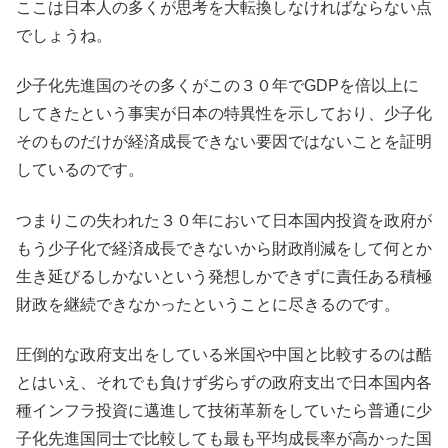
ここは日本人の多くが思考を大転換しなければならない点
でしょうね。
少子化先進国のその多くがこの３０年でGDPを倍以上に
してきたという事実が日本の特異性を示しており、少子化
そのものだけが経済成長できない要因ではないことを証明
しているのです。
つまりこの失われた３０年において日本国内投資を政府が
もう少子化で経済成長できないから財政削減をして何とか
生き延びるしかないという発想しかできずに責任ある積極
財政を継続できなかったということに尽きるのです。
圧倒的な政府支出をしている米国や中国と比較するのは酷
とはいえ、それでも負けず劣らずの政府支出で日本国内各
種インフラ投資に邁進して技術革新をしていたら普通に少
子化先進国同士で比較しても最も平均成長率が高かった国