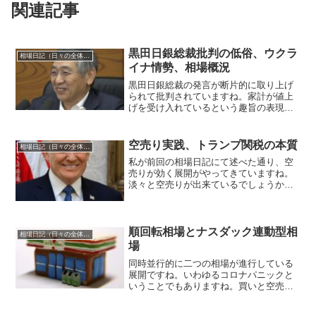
関連記事
黒田日銀総裁批判の低俗、ウクラ
相場日記（日々の全体相場観）
イナ情勢、相場概況
黒田日銀総裁の発言が断片的に取り上げ
られて批判されていますね。家計が値上
げを受け入れているという趣旨の表現が
各家庭の世帯に生きる我々一人一人が消
費物の値上げを受け入れていると認識し
ているといった判断をしたと取られてし
空売り実践、トランプ関税の本質
相場日記（日々の全体相場観）
まうことで陳謝して発言撤...
私が前回の相場日記にて述べた通り、空
売りが効く展開がやってきていますね。
淡々と空売りが出来ているでしょうか
ね？出来ていないなら相場の素人という
ことになります。巷ではトランプ関税と
称してトランプ大統領批判に興じていま
すが、財務省主導による石破...
順回転相場とナスダック連動型相
相場日記（日々の全体相場観）
場
同時並行的に二つの相場が進行している
展開ですね。いわゆるコロナパニックと
いうことでもありますね。買いと空売り
同時にやるべき現象は珍しいということ
になります。まあ過去何度か私は経験し