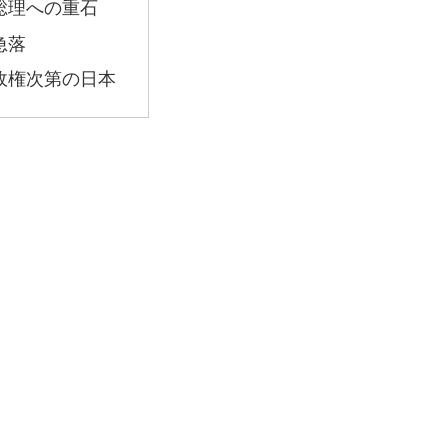
総理への重石
急落
政権次第の日本