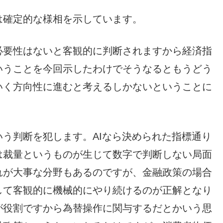
は確定的な様相を示しています。
必要性はないと客観的に判断されますから経済指
いうことを今回示したわけでそうなるともうどう
いく方向性に進むと考えるしかないということに
う判断を犯します。AIなら決められた指標通り
は裁量というものが生じて数字で判断しない局面
れが大事な分野もあるのですが、金融政策の場合
して客観的に機械的にやり続けるのが正解となり
が役割ですから為替操作に関与するだとかいう思