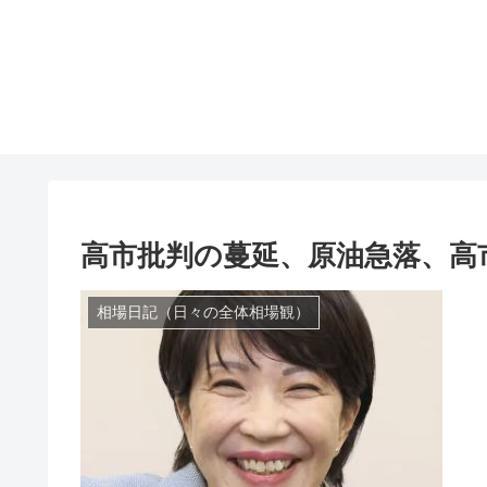
高市批判の蔓延、原油急落、高
相場日記（日々の全体相場観）