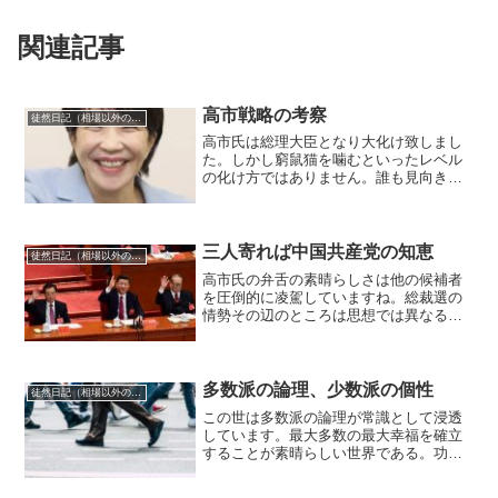
関連記事
高市戦略の考察
徒然日記（相場以外の話題も）
高市氏は総理大臣となり大化け致しまし
た。しかし窮鼠猫を噛むといったレベル
の化け方ではありません。誰も見向きも
しなかった圧倒的大化け銘柄を掴んだよ
うなものですね。このことをマスメディ
ア以下、高市信者たちも反高市たちも、
あまりまだしっかりと認識...
三人寄れば中国共産党の知恵
徒然日記（相場以外の話題も）
高市氏の弁舌の素晴らしさは他の候補者
を圧倒的に凌駕していますね。総裁選の
情勢その辺のところは思想では異なるま
ともなリベラル派の方々も評価が高く、
インターネット上での人気の高まりは圧
倒的であり、議員票も三分する勢いにな
っており、党員票だけが残...
多数派の論理、少数派の個性
徒然日記（相場以外の話題も）
この世は多数派の論理が常識として浸透
しています。最大多数の最大幸福を確立
することが素晴らしい世界である。功利
主義的道徳観の基礎原理としてこの言葉
がありますね。そして実際多くの民主主