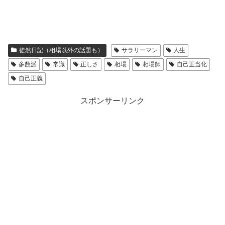
徒然日記（相場以外の話題も）
サラリーマン
人生
多数派
常識
正しさ
相場
相場師
自己正当化
自己正義
スポンサーリンク