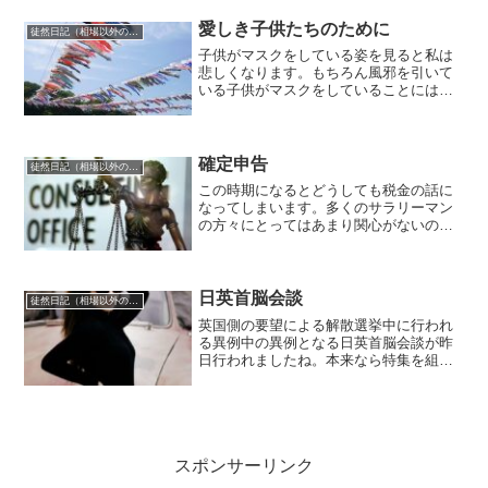
義国ではこれが標榜されており、そこを
最終目標として国家が運営...
愛しき子供たちのために
徒然日記（相場以外の話題も）
子供がマスクをしている姿を見ると私は
悲しくなります。もちろん風邪を引いて
いる子供がマスクをしていることには何
の違和感も感じないのですが、全児童が
マスクをしている光景はあまりに異様で
す。マスクをすることで鼻から口元にか
けてどの子も全く同じにな...
確定申告
徒然日記（相場以外の話題も）
この時期になるとどうしても税金の話に
なってしまいます。多くのサラリーマン
の方々にとってはあまり関心がないのか
もしれませんが、そうではない少数派の
我々にとっては確定申告をしなければな
らないので税金計算を確実に行ってきち
んと税金を支払うべく、次...
日英首脳会談
徒然日記（相場以外の話題も）
英国側の要望による解散選挙中に行われ
る異例中の異例となる日英首脳会談が昨
日行われましたね。本来なら特集を組ん
で長時間分析番組をしてもよいはずです
がマスメディアで取り上げられることは
ほとんどないという不思議な状況です。
先進国同士の非常に大事な...
スポンサーリンク