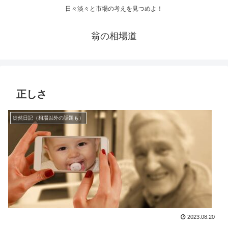
日々淡々と市場の考えを見つめよ！
翁の相場道
正しさ
徒然日記（相場以外の話題も）
2023.08.20