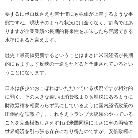
要するにボロ株さえも何十倍にも株価が上昇するような事
態ですね。現状そのような状況には全くなく、割高ではあ
りますが企業業績の長期的将来性を加味したら容認できる
水準にあると言えます。
歴史上最高値更新するということはまさに米国経済が長期
的にもますます反映の一途をたどると予測されているとい
うことになります。
日本は多少のおこぼれはいただいている状況ですが相対的
に弱く、その大きな違いは消費税１０％増税にあるように
財政緊縮を相変わらず気にしているように国内経済政策の
圧倒的な誤謬です。これさえトランプ大統領のやっている
ことを完全模倣しさえすれば米国同様にまさに車の両輪で
世界経済を引っ張る存在になり得たのですが、安倍政権に