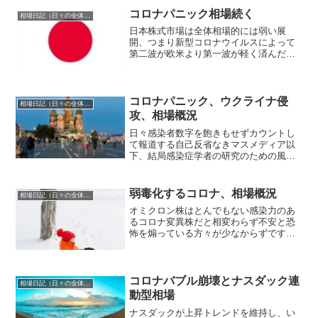
自分の実力を過信しては...
コロナパニック相場続く
相場日記（日々の全体相場観）
日本株式市場は全体相場的には弱い展
開、つまり新型コロナウイルスによって
第二波が欧米より第一波が軽く済んだた
めなのか検査数が少なかっただけなのか
いずれにせよ判明した感染者数が急増し
ているために再びの緊急事態宣言発動リ
スクが高まっているといった...
コロナパニック、ウクライナ侵
相場日記（日々の全体相場観）
攻、相場概況
日々感染者数字を飽きもせずカウントし
て報道する自己反省なきマスメディア以
下、結局感染症学者の研究のための風邪
ウイルス感染分布データを税金で収集し
ているだけで結局感染阻止など出来なか
ったし、人間とウイルスの長い関係の歴
弱毒化するコロナ、相場概況
相場日記（日々の全体相場観）
史を見れば容易に理解でき...
オミクロン株はとんでもない感染力のあ
るコロナ変異株だと相変わらず不安と恐
怖を煽っている方々が少なからずです
が、結局こういう人たちは最後の最後ま
で感染力と致死率の反比例の法則を理解
せぬままにいるということになります
ね。基本的論理的に考えれば誰...
コロナバブル崩壊とナスダック連
相場日記（日々の全体相場観）
動型相場
ナスダックが上昇トレンドを維持し、い