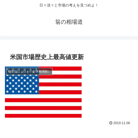
日々淡々と市場の考えを見つめよ！
翁の相場道
米国市場歴史上最高値更新
相場日記（日々の全体相場観）
2019.11.06