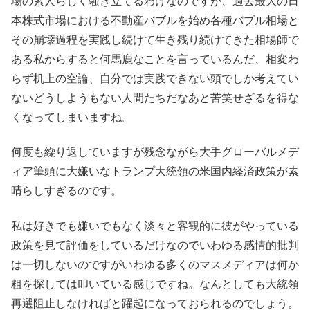
場の素人らしく騒ぎ立てるわけなのですが、過去最大の日
本株式市場における不動産バブルを始め各種バブル相場と
その崩壊過程を実践し続けて生き残り続けてきた相場師で
ある私からすると何馬鹿なことを言っているんだ、相変わ
らず机上の空論、自分では実践できない頭でしか考えてい
ないどうしようもない人間たちだなあと苦笑せざるを得な
くなってしまいますね。
何度も繰り返していますが残念ながら大手グローバルメデ
ィア筆頭に大嫌いなトランプ大統領の米国内経済政策が素
晴らしすぎるのです。
私は好きでも嫌いでもなく淡々と客観的に彼がやっている
政策を見て評価をしているだけなのでいわゆる感情的批判
は一切しないのですがいわゆる多くのマスメディアは何か
粗を探しては叩いている感じですね。なんとしても大統領
再選阻止しなければと躍起になっておられるのでしょう。