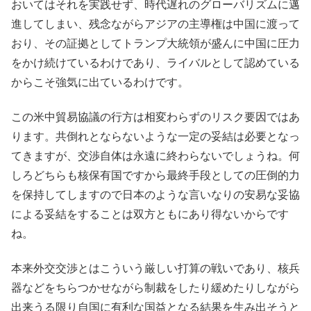
おいてはそれを実践せず、時代遅れのグローバリズムに邁
進してしまい、残念ながらアジアの主導権は中国に渡って
おり、その証拠としてトランプ大統領が盛んに中国に圧力
をかけ続けているわけであり、ライバルとして認めている
からこそ強気に出ているわけです。
この米中貿易協議の行方は相変わらずのリスク要因ではあ
ります。共倒れとならないような一定の妥結は必要となっ
てきますが、交渉自体は永遠に終わらないでしょうね。何
しろどちらも核保有国ですから最終手段としての圧倒的力
を保持してしますので日本のような言いなりの安易な妥協
による妥結をすることは双方ともにあり得ないからです
ね。
本来外交交渉とはこういう厳しい打算の戦いであり、核兵
器などをちらつかせながら制裁をしたり緩めたりしながら
出来うる限り自国に有利な国益となる結果を生み出そうと