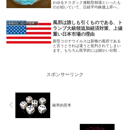
わゆるナスダック連動型相場といったも
のが続いていて、日経平均株価上昇への
寄与もいわゆるネットハイテク銘柄がけ
ん引している状況ですね。一方でコロナ
第二波が米国でも日本でも起きており、
風邪は誰しも引くものである、ト
相場日記（日々の全体相場観）
マスメディアは相変わらず...
ランプ大統領追加経済対策、上値
重い日本市場の理由
新型コロナウイルスは新種の風邪である
と言うとそれは違うと批判されてしまい
ます。もちろん医学的には細かい分類が
あるのでしょうが、別にそんなことを逐
一分類する必要性など我々一般人には全
くなくて、要はどういった類の病気なの
かということが大まかに分...
スポンサーリンク
確率的思考