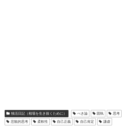
独活日記（相場を生き抜くために）
べき論
固執
思考
悲観的思考
柔軟性
自己正義
自己肯定
謙虚