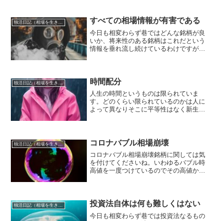
でですが私としてはちと寂しい気持ちが
あります。確かに曾祖父母から祖父母、
父母、子、孫、曾孫と多様...
すべての相場情報が有害である
独活日記（相場を生き抜くために）
今日も相変わらず巷ではどんな銘柄が良
いか、将来性のある銘柄はこれだという
情報を垂れ流し続けているわけですが、
それに対して何の疑問もなく受け入れら
れている状況です。そんなところに相場
の真理は一切ないことは明らかなのです
が、全くお構いなしで長年...
時間配分
独活日記（相場を生き抜くために）
人生の時間というものは限られていま
す。どのくらい限られているのかは人に
よって異なりそこに平等性はなく新生児
で生まれた瞬間に亡くなってしまう秒単
位での人生しかない人もいれば長老で100
年近くも生きる人生を送る人もいます。
しかしいずれにせよ間違...
コロナバブル相場崩壊
独活日記（相場を生き抜くために）
コロナバブル相場崩壊銘柄に関しては気
を付けてくださいね。いわゆるバブル時
高値を一度つけているのでその高値から
は十分に下がっているからそろそろ反発
するだろうと色気を出して買い推奨する
相場の素人たちは多いですが、それが成
功裏に収まることは少ない...
投資法自体は何も難しくはない
独活日記（相場を生き抜くために）
今日も相変わらず巷では投資法なるもの