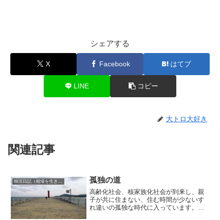
シェアする
X
Facebook
はてブ
LINE
コピー
大トロ大好き
関連記事
孤独の道
独活日記（相場を生き抜くために）
高齢化社会、核家族化社会が到来し、親
子が共に住まない、住む時間が少ないす
れ違いの孤独な時代に入っています。そ
れは時代の流れと言ってしまえばそれま