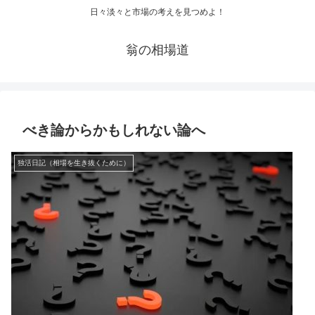
日々淡々と市場の考えを見つめよ！
翁の相場道
べき論からかもしれない論へ
独活日記（相場を生き抜くために）