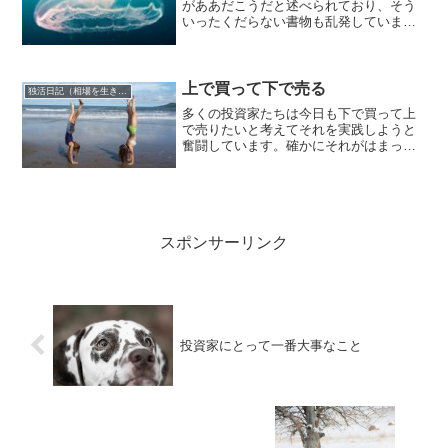
がああだこうだと述べられており、そう
いったくだらない書物も乱発していま
す。まあ細かい技術的なものは確かに違
いは生じることは否定しませんが、しか
しそれは微差の範囲です。投資法などと
いうものはもう昔からすでに...
上で買って下で売る
独活日記（相場を生き抜くために）
多くの投資家たちは今日も下で買って上
で売りたいと考えてそれを実践しようと
奮闘しています。確かにそれがはまった
取引においては圧倒的幸福感、優越感を
感じます。思い通りに上手く結果が出た
取引となるからです。しかし問題なのは
その取引だけで投資家人生...
スポンサーリンク
投資家にとって一番大事なこと