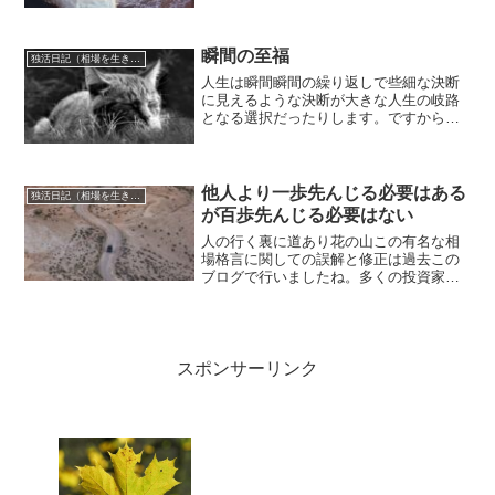
上限として資金配分した方が良いだろう
ということを考えます。もちろんこのこ
とは大事ではあるのですが...
瞬間の至福
独活日記（相場を生き抜くために）
人生は瞬間瞬間の繰り返しで些細な決断
に見えるような決断が大きな人生の岐路
となる選択だったりします。ですからこ
の瞬間瞬間を大事にしなければならない
わけですが、多くの人たちはあまり大き
なものと感じながら決断していることは
ありません。私は相場師と...
他人より一歩先んじる必要はある
独活日記（相場を生き抜くために）
が百歩先んじる必要はない
人の行く裏に道あり花の山この有名な相
場格言に関しての誤解と修正は過去この
ブログで行いましたね。多くの投資家た
ちは人の裏を行きたがる自信過剰な人た
ちが多いです。他人より相当に先んじて
投資しなければ投資収益が出ないと錯覚
しています。今日はこの錯...
スポンサーリンク