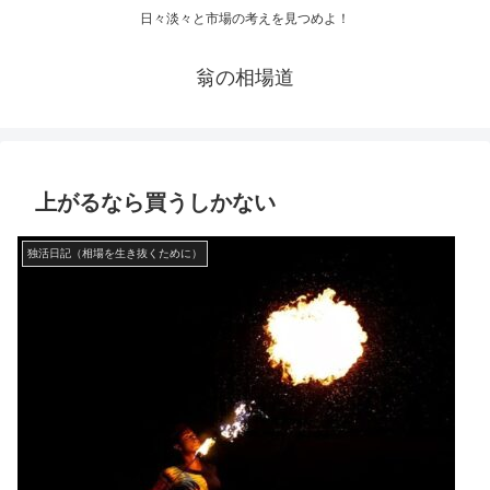
日々淡々と市場の考えを見つめよ！
翁の相場道
上がるなら買うしかない
独活日記（相場を生き抜くために）