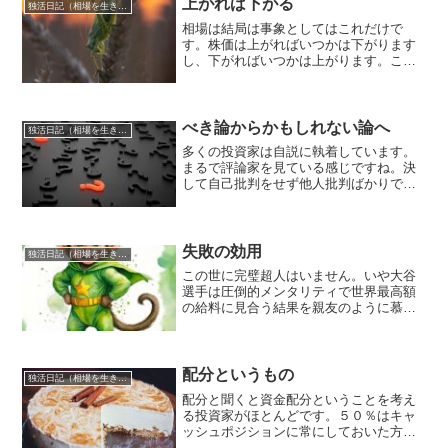
上がれば下がる
独活日記（相場を生き抜くために）
相場は結局は事象としてはこれだけで
す。株価は上がればいつかは下がります
し、下がればいつかは上がります。これ
が真理です。もちろん例外事象として述
べると下がっていって最終的には株価1円
で上昇廃止となっていつかは上がるが起
きない銘柄もあるわけです...
べき論からかもしれない論へ
独活日記（相場を生き抜くために）
多くの投資家は自説に執着しています。
まるで評論家を見ている感じですね。決
して自己批判をせず他人批判ばかりで自
己主張を貫き通し、論破することだけが
生きがいと言った無駄な人生を過ごして
いるのは自由とはいえ軽蔑の念しか沸き
ません。相場ではいつも株...
失敗の効用
独活日記（相場を生き抜くために）
この世に完璧超人はいません。いや大谷
選手は圧倒的メンタリティで世界最高額
の給料に見合う結果を親友のように慕っ
ていた人間に裏切られてもなお残してい
るという意味で超人ではあるかもしれま
せんね。しかしやはりそんな純朴なひた
むきな野球少年だけにギャ...
配分というもの
独活日記（相場を生き抜くために）
配分と聞くと資金配分ということを考え
る投資家がほとんどです。５０％はキャ
ッシュポジションに常にしておいた方が
良いだとか、一銘柄に対して何％までを