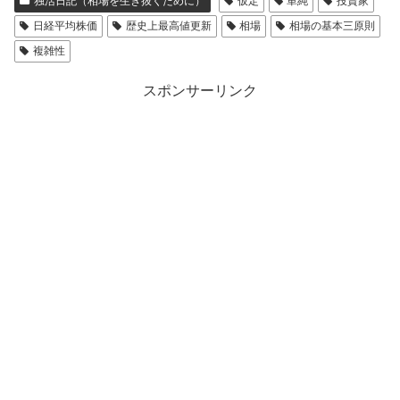
独活日記（相場を生き抜くために）
仮定
単純
投資家
日経平均株価
歴史上最高値更新
相場
相場の基本三原則
複雑性
スポンサーリンク