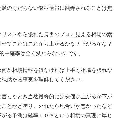
た類のくだらない銘柄情報に翻弄されることは無
ナリストやら優れた肩書のプロに見える相場の素
見せてこれはこれから上がるかな？下がるかな？
も的中確率は全く変わらないのです。
は何か相場情報を得なければ上手く相場を張れな
の純然たる事実を理解してください。
と言ったとき当然最終的には株価は上がるか下が
たことかと誇り、外れたら地合いが悪かったなど
下がる予測は確率５０％という相場の真理に準じ