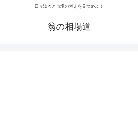
日々淡々と市場の考えを見つめよ！
翁の相場道