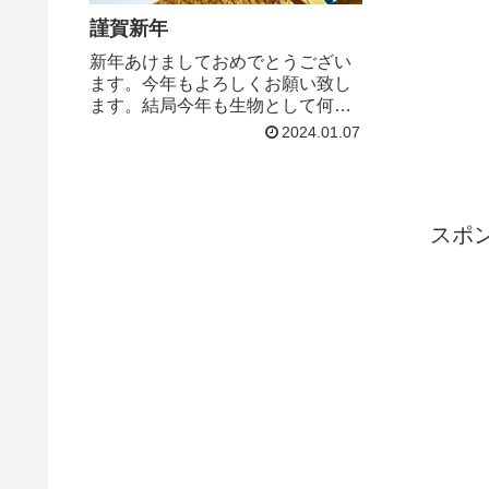
謹賀新年
新年あけましておめでとうござい
ます。今年もよろしくお願い致し
ます。結局今年も生物として何と
か生き残ることが年初においては
2024.01.07
出来ています。北陸地震が起こり
地震大国日本としての日々は変わ
らぬ中で当たり前の自然の脅威、
自然に対する畏敬というものの
スポ
大...