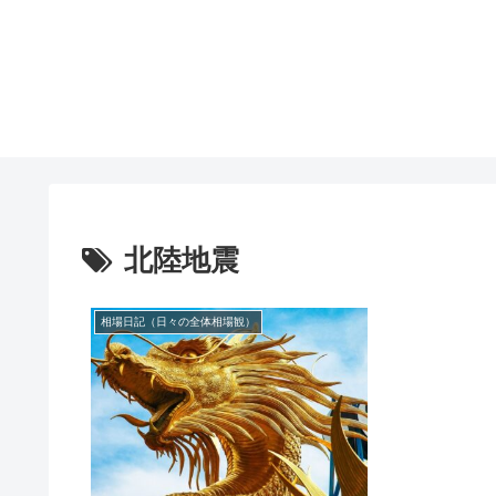
北陸地震
相場日記（日々の全体相場観）