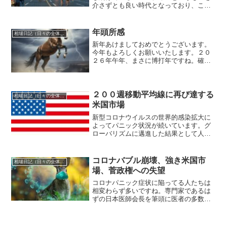
介さずとも良い時代となっており、この
例もその一つの例証となっています。ロ
シアプーチン大統領による理路整然とし
た自己主張を伺うと意見は違えど巷のロ
年頭所感
相場日記（日々の全体相場観）
シアは悪だプーチン大統領...
新年あけましておめでとうございます。
今年もよろしくお願いいたします。２０
２６年午年、まさに博打年ですね。確か
に相場はかなり短期的に過熱しており乖
離は大きくなった状態で年初を迎えてい
ます。巷では相場に関しては景気の良い
話ばかりで日経平均６００...
２００週移動平均線に再び達する
相場日記（日々の全体相場観）
米国市場
新型コロナウイルスの世界的感染拡大に
よってパニック状況が続いています。グ
ローバリズムに邁進した結果として人類
が招いた当然のリスク露呈に過ぎないと
個人的には冷めた目でこの大騒ぎしてい
る方々を眺めていますが、市場は素直に
コロナバブル崩壊、強き米国市
相場日記（日々の全体相場観）
反応し続けています。節目...
場、菅政権への失望
コロナパニック症状に陥ってる人たちは
相変わらず多いですね。専門家であるは
ずの日本医師会長を筆頭に医者の多数派
がこの症状にかかっていて自分で気づい
ていない状況ですから非常に残念な状況
です。少数派の医師の方々のコロナウイ