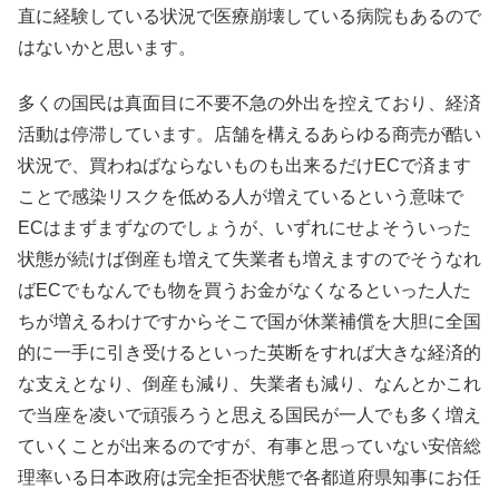
直に経験している状況で医療崩壊している病院もあるので
はないかと思います。
多くの国民は真面目に不要不急の外出を控えており、経済
活動は停滞しています。店舗を構えるあらゆる商売が酷い
状況で、買わねばならないものも出来るだけECで済ます
ことで感染リスクを低める人が増えているという意味で
ECはまずまずなのでしょうが、いずれにせよそういった
状態が続けば倒産も増えて失業者も増えますのでそうなれ
ばECでもなんでも物を買うお金がなくなるといった人た
ちが増えるわけですからそこで国が休業補償を大胆に全国
的に一手に引き受けるといった英断をすれば大きな経済的
な支えとなり、倒産も減り、失業者も減り、なんとかこれ
で当座を凌いで頑張ろうと思える国民が一人でも多く増え
ていくことが出来るのですが、有事と思っていない安倍総
理率いる日本政府は完全拒否状態で各都道府県知事にお任