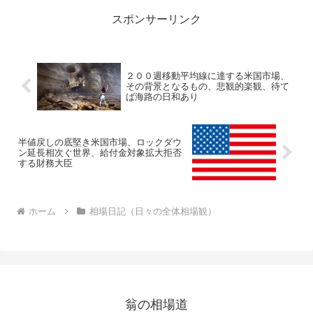
ルスというものの本質拡散...
スポンサーリンク
２００週移動平均線に達する米国市場、
その背景となるもの、悲観的楽観、待て
ば海路の日和あり
半値戻しの底堅き米国市場、ロックダウ
ン延長相次ぐ世界、給付金対象拡大拒否
する財務大臣
ホーム
相場日記（日々の全体相場観）
翁の相場道