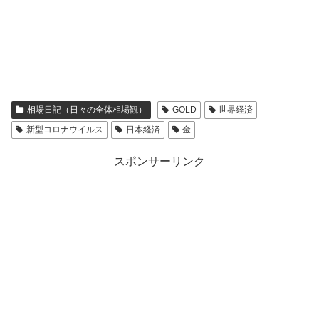
相場日記（日々の全体相場観）
GOLD
世界経済
新型コロナウイルス
日本経済
金
スポンサーリンク