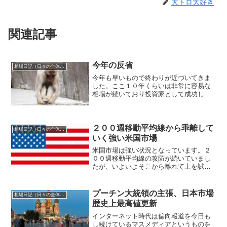
大トロ大好き
関連記事
今年の反省
相場日記（日々の全体相場観）
今年も早いもので終わりが近づいてきま
した。ここ１０年くらいは非常に容易な
相場が続いており投資家として成功して
いる人もかなりおられることでしょう
ね。私個人的にも同様な結果とはなって
いるわけなのですが、私の場合は困難な
相場環境も過去に何度も経験...
２００週移動平均線から乖離して
相場日記（日々の全体相場観）
いく強い米国市場
米国市場は強い状況となっています。２
００週移動平均線の攻防が続いていまし
たが、いよいよそこから離れて上を試す
展開となりつつありますね。結局コロナ
パニックというものはあまりに行き過ぎ
た反応であったということが株式市場に
プーチン大統領の主張、日本市場
相場日記（日々の全体相場観）
おいては結果論的に分かっ...
歴史上最高値更新
インターネット時代は偏向報道を今日も
し続けているマスメディアというものを