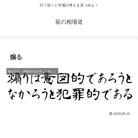
日々淡々と市場の考えを見つめよ！
翁の相場道
煽る
独活日記（相場を生き抜くために）
2019.09.15