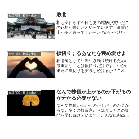
だろうと言っている人やいやいやバブル
相場ではないから日経平均50000円へ向け
て突き進むだろうと言っている人がただ
敗北
独活日記（相場を生き抜くために）
いま同時に存在し続け...
相も変わらず今日もあの銘柄が買いだこ
の銘柄が買いだとやっています。事前に
上がると言って上がったのだから凄いだ
ろう、自分の推奨銘柄は全部上がってい
る、10年後だけどね、といったようなお
粗末な素人投稿も後を絶ちません。そん
なところに本質はなく、...
損切りするあなたを褒め愛せよ
独活日記（相場を生き抜くために）
相場師として生涯生き残り続けるために
最重要なことは損切りだけです。いかに
迅速に損切りを実践し続けるか？これだ
けが生涯問われ続けます。どんなに自信
満々なトレードであっても損切りすべき
瞬間が来てしまったら損切りすることが
出来るかどうか？ただただ...
なんで株価が上がるのか下がるの
独活日記（相場を生き抜くために）
か分かる必要がない
なんで株価が上がるのか下がるのか分か
らない多くの投資家たちは今日もこの疑
問を呈し続けています。こんなに割高水
準であることを詳らかに説明してその正
当性を主張し、こんなとこで買っている
奴は分かっていない無知だ馬鹿だと上か
ら目線で罵るわけですね。...