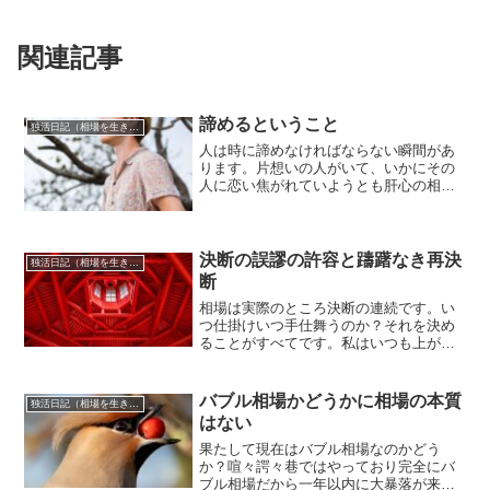
関連記事
諦めるということ
独活日記（相場を生き抜くために）
人は時に諦めなければならない瞬間があ
ります。片想いの人がいて、いかにその
人に恋い焦がれていようとも肝心の相手
が自分のことを想ってくれない両想いに
ならない状況が続いた場合、諦めるとい
うことを決断しなければなりません。決
して諦めずにこだわり続け...
決断の誤謬の許容と躊躇なき再決
独活日記（相場を生き抜くために）
断
相場は実際のところ決断の連続です。い
つ仕掛けいつ手仕舞うのか？それを決め
ることがすべてです。私はいつも上がる
なら買い下がるなら空売りなさいと述べ
ています。これは真理ですが、相場実践
においてはこの言葉は結果論的にそうな
バブル相場かどうかに相場の本質
独活日記（相場を生き抜くために）
っていればよいというもの...
はない
果たして現在はバブル相場なのかどう
か？喧々諤々巷ではやっており完全にバ
ブル相場だから一年以内に大暴落が来る