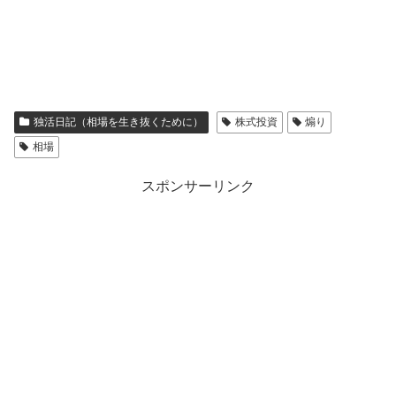
独活日記（相場を生き抜くために）
株式投資
煽り
相場
スポンサーリンク