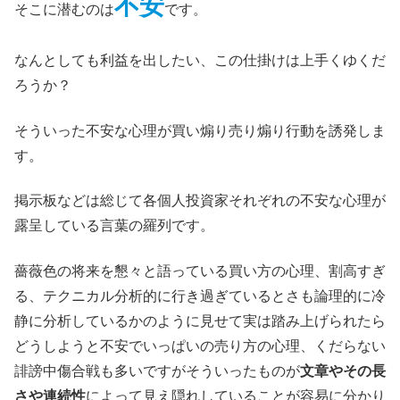
不安
そこに潜むのは
です。
なんとしても利益を出したい、この仕掛けは上手くゆくだ
ろうか？
そういった不安な心理が買い煽り売り煽り行動を誘発しま
す。
掲示板などは総じて各個人投資家それぞれの不安な心理が
露呈している言葉の羅列です。
薔薇色の将来を懇々と語っている買い方の心理、割高すぎ
る、テクニカル分析的に行き過ぎているとさも論理的に冷
静に分析しているかのように見せて実は踏み上げられたら
どうしようと不安でいっぱいの売り方の心理、くだらない
誹謗中傷合戦も多いですがそういったものが
文章やその長
さや連続性
によって見え隠れしていることが容易に分かり