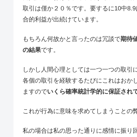
取引は僅か２０％です。要するに10中8
合的利益が出続けています。
もちろん何故かと言ったのは冗談で
期待
の結果
です。
しかし人間心理としては一つ一つの取引
各個の取引を経験するたびにこれはおか
ますので
いくら確率統計学的に保証され
これが行為に意味を求めてしまうことの
私の場合は私の思った通りに感情に振り