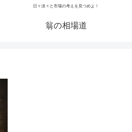
日々淡々と市場の考えを見つめよ！
翁の相場道