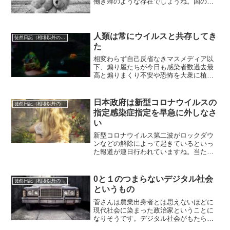
働き蜂のような存在でしょうね。国の補
助金を貰って仕事をしている医療関係者
だとか介護保育事業者、建設工事事業者
など、そして公務員全員、総じて税金が
支給されなければ生きていけ...
人類は常にウイルスと共存してき
徒然日記（相場以外の話題も）
た
相変わらず自己反省なきマスメディア以
下、煽り屋たちが今日も感染者数過去最
高と煽りまくり不安や恐怖を大衆に植え
付け続けています。マスクをしていれば
感染しないなんてありえないことです
し、それはワクチンを接種することも同
日本政府は新型コロナウイルスの
徒然日記（相場以外の話題も）
様です。それらは総じて確率...
指定感染症指定を早急に外しなさ
い
新型コロナウイルス第二波がロックダウ
ンなどの解除によって起きているといっ
た報道が連日行われていますね。当たり
前の話なのですが新型コロナウイルス
COVID-19はインフルエンザウイルスと同
類の強い感染力ですから完全シャットア
0と１のつまらないデジタル社会
徒然日記（相場以外の話題も）
ウトは永遠に出来な...
というもの
菅さんは農業出身者とは思えないほどに
現代社会に染まった政治家ということに
なりそうです。デジタル社会がもたらし
ている効率性、合理性というものは実は