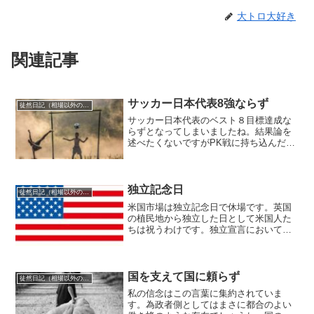
大トロ大好き
関連記事
サッカー日本代表8強ならず
徒然日記（相場以外の話題も）
サッカー日本代表のベスト８目標達成な
らずとなってしまいましたね。結果論を
述べたくないですがPK戦に持ち込んだ時
点でクロアチアにとっては運を引き寄せ
た、日本にとっては運を引き離したとい
うことになります。日本代表はPK戦とな
る前に勝ち切らなけれ...
独立記念日
徒然日記（相場以外の話題も）
米国市場は独立記念日で休場です。英国
の植民地から独立した日として米国人た
ちは祝うわけです。独立宣言においては
全ての人間は平等に造られていると前文
に唱えられており、理想主義が掲げられ
ていますが、現実は元々英国から移民
し、アメリカ大陸の先住民で...
国を支えて国に頼らず
徒然日記（相場以外の話題も）
私の信念はこの言葉に集約されていま
す。為政者側としてはまさに都合のよい