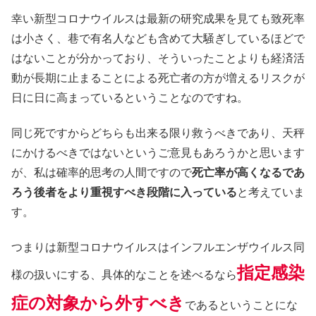
幸い新型コロナウイルスは最新の研究成果を見ても致死率
は小さく、巷で有名人なども含めて大騒ぎしているほどで
はないことが分かっており、そういったことよりも経済活
動が長期に止まることによる死亡者の方が増えるリスクが
日に日に高まっているということなのですね。
同じ死ですからどちらも出来る限り救うべきであり、天秤
にかけるべきではないというご意見もあろうかと思います
が、私は確率的思考の人間ですので
死亡率が高くなるであ
ろう後者をより重視すべき段階に入っている
と考えていま
す。
つまりは新型コロナウイルスはインフルエンザウイルス同
指定感染
様の扱いにする、具体的なことを述べるなら
症の対象から外すべき
であるということにな