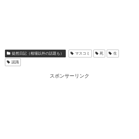
徒然日記（相場以外の話題も）
マスコミ
死
生
認識
スポンサーリンク