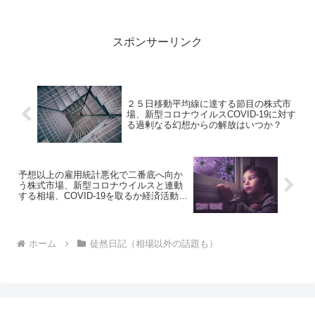
人間にとってはとてもつまらないものな
のですね。何故ならデジタルとはあらゆ
るものが０と１で構成され...
スポンサーリンク
２５日移動平均線に達する節目の株式市
場、新型コロナウイルスCOVID-19に対す
る過剰なる幻想からの解放はいつか？
予想以上の雇用統計悪化で二番底へ向か
う株式市場、新型コロナウイルスと連動
する相場、COVID-19を取るか経済活動を
取るか、いよいよ決断の瞬間
ホーム
徒然日記（相場以外の話題も）