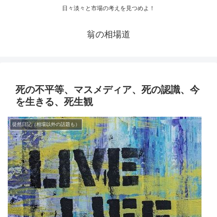
日々淡々と市場の考えを見つめよ！
翁の相場道
死の不平等、マスメディア、死の認識、今
を生きる、死生観
徒然日記（相場以外の話題も）