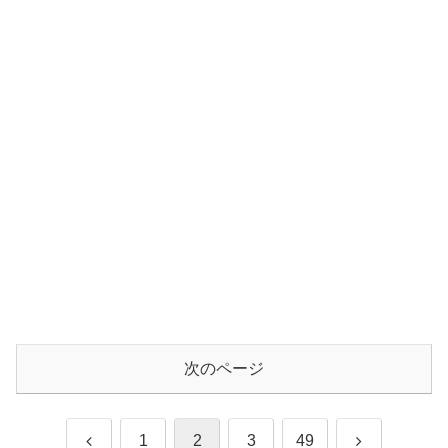
次のページ
前
次
1
2
3
49