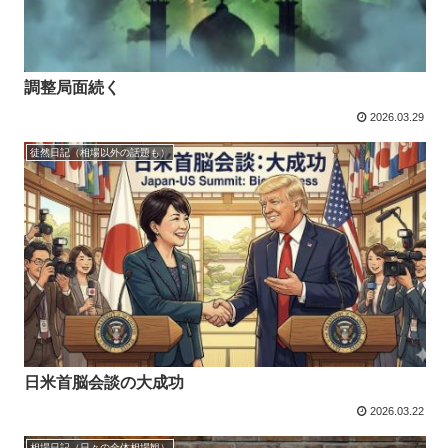
調整局面続く
2026.03.29
徒然日記（相場以外の話題も）
日米首脳会談の大成功
2026.03.22
相場日記（日々の全体相場観）