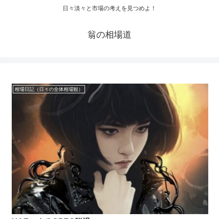
日々淡々と市場の考えを見つめよ！
翁の相場道
相場日記（日々の全体相場観）